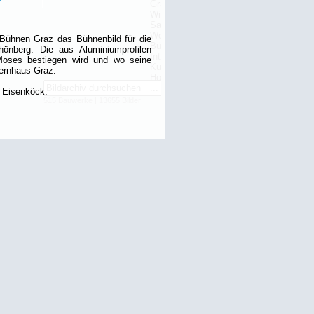
n Bühnen Graz das Bühnenbild für die
önberg. Die aus Aluminiumprofilen
 Moses bestiegen wird und wo seine
pernhaus Graz.
 Eisenköck.
515 Bauwerke | 13655 Bilder