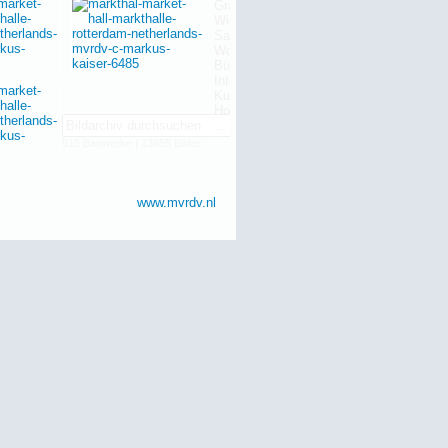
515 Bauwerke | 13655 Bilder
www.mvrdv.nl